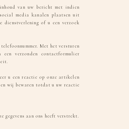
 inhoud van uw bericht met indien
social media kanalen plaatsen uit
e dienstverlening of u een verzoek
 telefoonnummer. Met het versturen
 een verzonden contactformulier
eit.
er u een reactie op onze artikelen
len wij bewaren totdat u uw reactie
e gegevens aan ons heeft verstrekt.