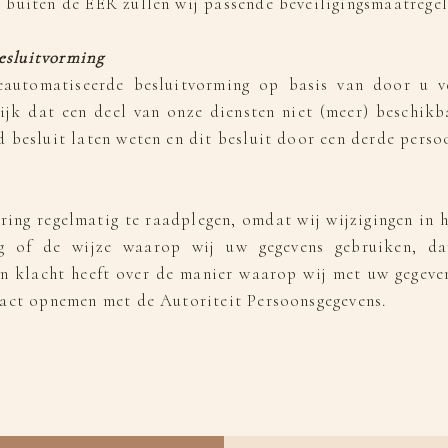
buiten de EER zullen wij passende beveiligingsmaatregele
esluitvorming
utomatiseerde besluitvorming op basis van door u ve
ijk dat een deel van onze diensten niet (meer) beschikb
 besluit laten weten en dit besluit door een derde perso
ring regelmatig te raadplegen, omdat wij wijzigingen in 
ng of de wijze waarop wij uw gegevens gebruiken, d
en klacht heeft over de manier waarop wij met uw gegev
tact opnemen met de Autoriteit Persoonsgegevens.