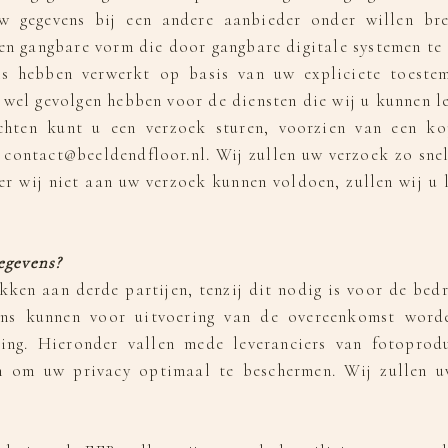
 gegevens bij een andere aanbieder onder willen bre
 en gangbare vorm die door gangbare digitale systemen te 
s hebben verwerkt op basis van uw expliciete toeste
 wel gevolgen hebben voor de diensten die wij u kunnen le
ten kunt u een verzoek sturen, voorzien van een kop
contact@beeldendfloor.nl. Wij zullen uw verzoek zo snel
r wij niet aan uw verzoek kunnen voldoen, zullen wij u
egevens?
kken aan derde partijen, tenzij dit nodig is voor de bedr
vens kunnen voor uitvoering van de overeenkomst wor
ring. Hieronder vallen mede leveranciers van fotoprod
n om uw privacy optimaal te beschermen. Wij zullen 