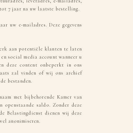
uuradres, leveradres, e-mailadres,
t 7 jaar na uw laatste bestelling.
naar uw e-mailadres. Deze gegevens
rk aan potentiële klanten te laten
 en social media account wanneer u
en deze content onbeperkt in ons
aats zal vinden of wij ons archief
 de bestanden.
fsnaam met bijbehorende Kamer van
en openstaande saldo. Zonder deze
de Belastingdienst dienen wij deze
 wel anonimiseren.