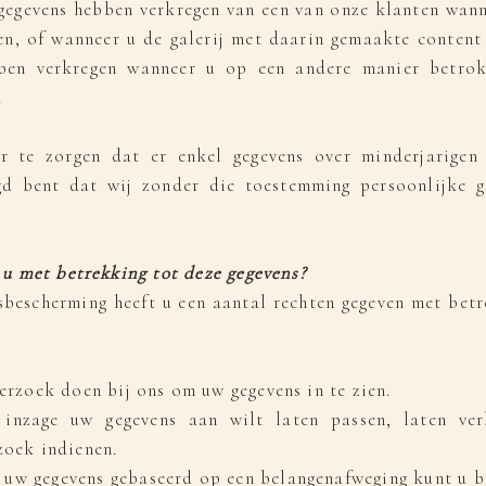
 gegevens hebben verkregen van een van onze klanten wann
ren, of wanneer u de galerij met daarin gemaakte conten
bben verkregen wanneer u op een andere manier betrok
.
r te zorgen dat er enkel gegevens over minderjarige
gd bent dat wij zonder die toestemming persoonlijke 
 u met betrekking tot deze gegevens?
escherming heeft u een aantal rechten gegeven met betr
verzoek doen bij ons om uw gegevens in te zien.
inzage uw gegevens aan wilt laten passen, laten verb
zoek indienen.
 uw gegevens gebaseerd op een belangenafweging kunt u 