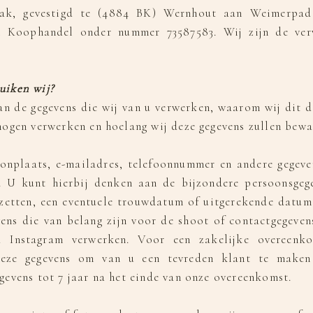
ak, gevestigd te (4884 BK) Wernhout aan Weimerpad 
n Koophandel onder nummer 73587583. Wij zijn de ver
uiken wij?
an de gegevens die wij van u verwerken, waarom wij dit d
ogen verwerken en hoelang wij deze gegevens zullen bewa
nplaats, e-mailadres, telefoonnummer en andere gegeve
. U kunt hierbij denken aan de bijzondere persoonsgeg
etten, een eventuele trouwdatum of uitgerekende datum, 
vens die van belang zijn voor de shoot of contactgegeve
ia Instagram verwerken. Voor een zakelijke overeenk
 deze gegevens om van u een tevreden klant te make
evens tot 7 jaar na het einde van onze overeenkomst.