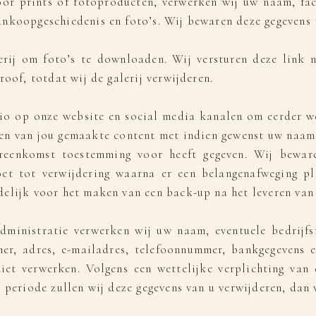
oor prints of fotoproducten, verwerken wij uw naam, fact
nkoopgeschiedenis en foto’s. Wij bewaren deze gegevens to
erij om foto’s te downloaden. Wij versturen deze link 
roof, totdat wij de galerij verwijderen.
io op onze website en social media kanalen om eerder we
r en van jou gemaakte content met indien gewenst uw naam
reenkomst toestemming voor heeft gegeven. Wij bewar
oet tot verwijdering waarna er een belangenafweging pl
elijk voor het maken van een back-up na het leveren van
 administratie verwerken wij uw naam, eventuele bedrij
r, adres, e-mailadres, telefoonnummer, bankgegevens 
iet verwerken. Volgens een wettelijke verplichting van 
e periode zullen wij deze gegevens van u verwijderen, dan