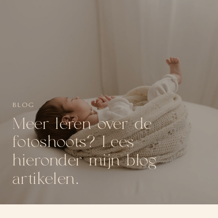
BLOG
Meer leren over de
fotoshoots? Lees
hieronder mijn blog
artikelen.