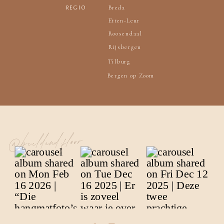
Breda
REGIO
Etten-Leur
Roosendaal
Rijsbergen
Tilburg
Bergen op Zoom
@beeldend.floor